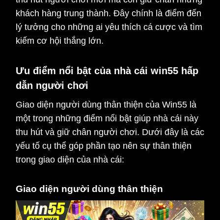
khách hàng trung thành. Đây chính là điểm đến
lý tưởng cho những ai yêu thích cá cược và tìm
kiếm cơ hội thắng lớn.
Ưu điểm nổi bật của nhà cái win55 hấp
dẫn người chơi
Giao diện người dùng thân thiện của Win55 là
một trong những điểm nổi bật giúp nhà cái này
thu hút và giữ chân người chơi. Dưới đây là các
yếu tố cụ thể góp phần tạo nên sự thân thiện
trong giao diện của nhà cái:
Giao diện người dùng thân thiện