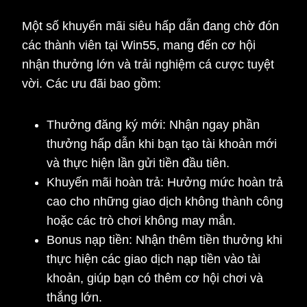
Một số khuyến mãi siêu hấp dẫn đang chờ đón
các thành viên tại Win55, mang đến cơ hội
nhận thưởng lớn và trải nghiệm cá cược tuyệt
vời. Các ưu đãi bao gồm:
Thưởng đăng ký mới: Nhận ngay phần
thưởng hấp dẫn khi bạn tạo tài khoản mới
và thực hiện lần gửi tiền đầu tiên.
Khuyến mãi hoàn trả: Hưởng mức hoàn trả
cao cho những giao dịch không thành công
hoặc các trò chơi không may mắn.
Bonus nạp tiền: Nhận thêm tiền thưởng khi
thực hiện các giao dịch nạp tiền vào tài
khoản, giúp bạn có thêm cơ hội chơi và
thắng lớn.