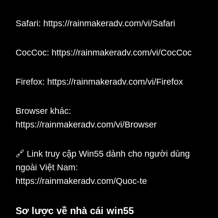
Safari: https://rainmakeradv.com/vi/Safari
CocCoc: https://rainmakeradv.com/vi/CocCoc
Firefox: https://rainmakeradv.com/vi/Firefox
Browser khác:
https://rainmakeradv.com/vi/Browser
🔗 Link truy cập Win55 dành cho người dùng
ngoài Việt Nam:
https://rainmakeradv.com/Quoc-te
Sơ lược về nhà cái win55