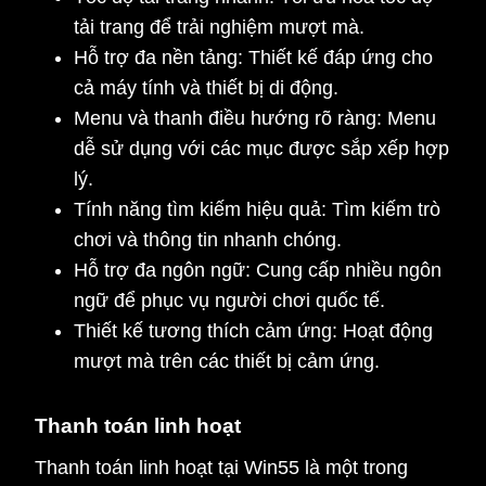
tải trang để trải nghiệm mượt mà.
Hỗ trợ đa nền tảng: Thiết kế đáp ứng cho
cả máy tính và thiết bị di động.
Menu và thanh điều hướng rõ ràng: Menu
dễ sử dụng với các mục được sắp xếp hợp
lý.
Tính năng tìm kiếm hiệu quả: Tìm kiếm trò
chơi và thông tin nhanh chóng.
Hỗ trợ đa ngôn ngữ: Cung cấp nhiều ngôn
ngữ để phục vụ người chơi quốc tế.
Thiết kế tương thích cảm ứng: Hoạt động
mượt mà trên các thiết bị cảm ứng.
Thanh toán linh hoạt
Thanh toán linh hoạt tại Win55 là một trong