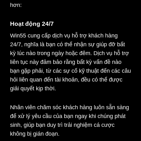
hơn:
Hoạt động 24/7
Win55 cung cấp dịch vụ hỗ trợ khách hàng
24/7, nghĩa là bạn có thể nhận sự giúp đỡ bất
kỳ lúc nào trong ngày hoặc đêm. Dịch vụ hỗ trợ
liên tục này đảm bảo rằng bất kỳ vấn đề nào
bạn gặp phải, từ các sự cố kỹ thuật đến các câu
hỏi liên quan đến tài khoản, đều có thể được
giải quyết kịp thời.
Nhân viên chăm sóc khách hàng luôn sẵn sàng
để xử lý yêu cầu của bạn ngay khi chúng phát
sinh, giúp bạn duy trì trải nghiệm cá cược
không bị gián đoạn.