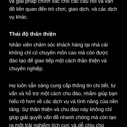
và giải pháp chính xác cho các câu hỏi và vấn
đề liên quan đến trò chơi, giao dịch, và các dịch
vụ khác.
Thái độ thân thiện
Nhân viên chăm sóc khách hàng tại nhà cái
không chỉ có chuyên môn cao mà còn được
đào tạo để giao tiếp một cách thân thiện và
chuyên nghiệp.
Họ luôn sẵn sàng cung cấp thông tin chi tiết, tư
vấn và hỗ trợ một cách chu đáo, nhằm giúp bạn
hiểu rõ hơn về các dịch vụ và tính năng của nền
tảng. Sự thân thiện và chu đáo này không chỉ
giúp giải quyết vấn đề nhanh chóng mà còn tạo
ra một trải nghiệm tích cực và dễ chịu cho