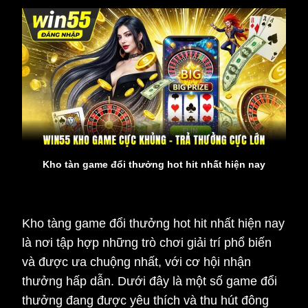
Kho tàn game đổi thưởng hot hit nhất hiện nay
Kho tàng game đổi thưởng hot hit nhất hiện nay
là nơi tập hợp những trò chơi giải trí phổ biến
và được ưa chuộng nhất, với cơ hội nhận
thưởng hấp dẫn. Dưới đây là một số game đổi
thưởng đang được yêu thích và thu hút đông