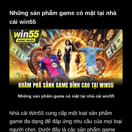
Những sản phẩm game có mặt tại nhà
cái win55
Những sản phẩm game có mặt tại nhà cái win55
Nhà cái Win55 cung cấp một loạt sản phẩm
game đa dạng để đáp ứng nhu cầu của mọi loại
người chơi. Dưới đây là các sản phẩm game