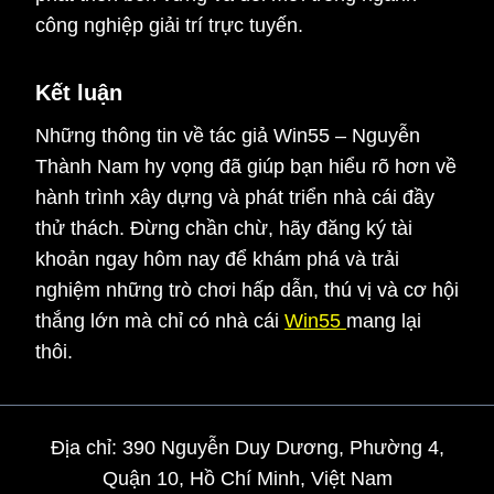
công nghiệp giải trí trực tuyến.
Kết luận
Những thông tin về tác giả Win55 – Nguyễn
Thành Nam hy vọng đã giúp bạn hiểu rõ hơn về
hành trình xây dựng và phát triển nhà cái đầy
thử thách. Đừng chần chừ, hãy đăng ký tài
khoản ngay hôm nay để khám phá và trải
nghiệm những trò chơi hấp dẫn, thú vị và cơ hội
thắng lớn mà chỉ có nhà cái
Win55
mang lại
thôi.
Địa chỉ: 390 Nguyễn Duy Dương, Phường 4,
Quận 10, Hồ Chí Minh, Việt Nam