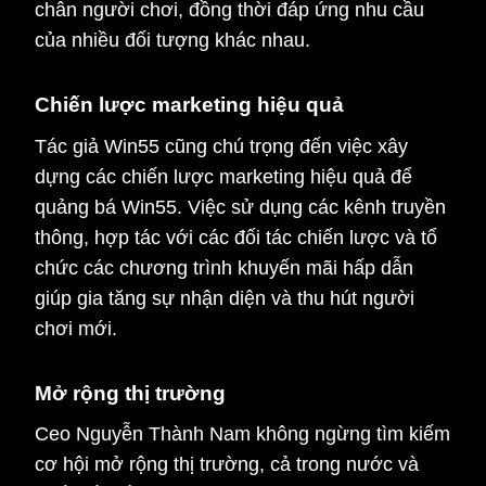
chân người chơi, đồng thời đáp ứng nhu cầu
của nhiều đối tượng khác nhau.
Chiến lược marketing hiệu quả
Tác giả Win55 cũng chú trọng đến việc xây
dựng các chiến lược marketing hiệu quả để
quảng bá Win55. Việc sử dụng các kênh truyền
thông, hợp tác với các đối tác chiến lược và tổ
chức các chương trình khuyến mãi hấp dẫn
giúp gia tăng sự nhận diện và thu hút người
chơi mới.
Mở rộng thị trường
Ceo Nguyễn Thành Nam không ngừng tìm kiếm
cơ hội mở rộng thị trường, cả trong nước và