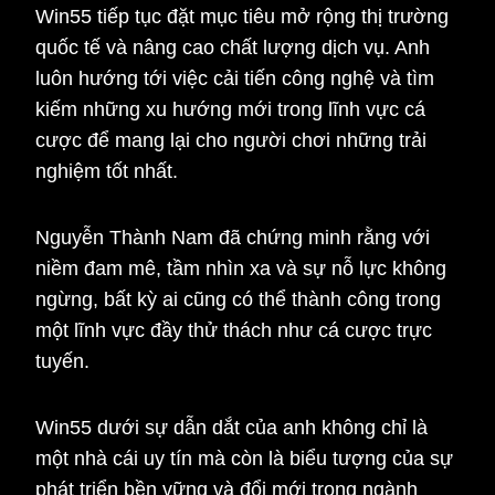
Win55 tiếp tục đặt mục tiêu mở rộng thị trường
quốc tế và nâng cao chất lượng dịch vụ. Anh
luôn hướng tới việc cải tiến công nghệ và tìm
kiếm những xu hướng mới trong lĩnh vực cá
cược để mang lại cho người chơi những trải
nghiệm tốt nhất.
Nguyễn Thành Nam đã chứng minh rằng với
niềm đam mê, tầm nhìn xa và sự nỗ lực không
ngừng, bất kỳ ai cũng có thể thành công trong
một lĩnh vực đầy thử thách như cá cược trực
tuyến.
Win55 dưới sự dẫn dắt của anh không chỉ là
một nhà cái uy tín mà còn là biểu tượng của sự
phát triển bền vững và đổi mới trong ngành