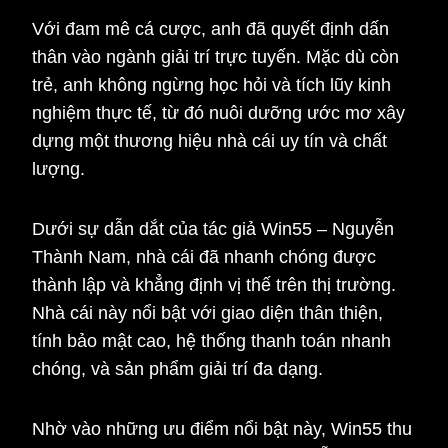
Với đam mê cá cược, anh đã quyết định dấn
thân vào ngành giải trí trực tuyến. Mặc dù còn
trẻ, anh không ngừng học hỏi và tích lũy kinh
nghiệm thực tế, từ đó nuôi dưỡng ước mơ xây
dựng một thương hiệu nhà cái uy tín và chất
lượng.
Dưới sự dẫn dắt của tác giả Win55 – Nguyễn
Thành Nam, nhà cái đã nhanh chóng được
thành lập và khẳng định vị thế trên thị trường.
Nhà cái này nổi bật với giao diện thân thiện,
tính bảo mật cao, hệ thống thanh toán nhanh
chóng, và sản phẩm giải trí đa dạng.
Nhờ vào những ưu điểm nổi bật này, Win55 thu