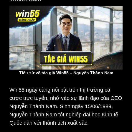
Tiểu sử về tác giả Win55 – Nguyễn Thành Nam
Win55 ngày càng nổi bật trên thị trường cá
cược trực tuyến, nhờ vào sự lãnh đạo của CEO
Nguyễn Thành Nam. Sinh ngày 15/06/1989,
Nguyễn Thành Nam tốt nghiệp đại học Kinh tế
Quốc dân với thành tích xuất sắc.