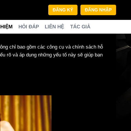
ĐĂNG KÝ
ĐĂNG NHẬP
NHIỆM
HỎI ĐÁP
LIÊN HỆ
TÁC GIẢ
hông chỉ bao gồm các công cụ và chính sách hỗ
Hiểu rõ và áp dụng những yếu tố này sẽ giúp bạn