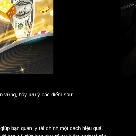
bền vững, hãy lưu ý các điểm sau:
 giúp bạn quản lý tài chính một cách hiệu quả,