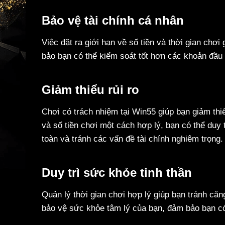
Bảo vệ tài chính cá nhân
Việc đặt ra giới hạn về số tiền và thời gian chơ
bảo bạn có thể kiểm soát tốt hơn các khoản đầu t
Giảm thiểu rủi ro
Chơi có trách nhiệm tại Win55 giúp bạn giảm th
và số tiền chơi một cách hợp lý, bạn có thể duy t
toàn và tránh các vấn đề tài chính nghiêm trọng.
Duy trì sức khỏe tinh thần
Quản lý thời gian chơi hợp lý giúp bạn tránh căn
bảo vệ sức khỏe tâm lý của bạn, đảm bảo bạn có 