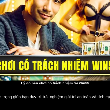
Lý do nên chơi có trách nhiệm tại Win55
trọng giúp bạn duy trì trải nghiệm giải trí an toàn và tích 