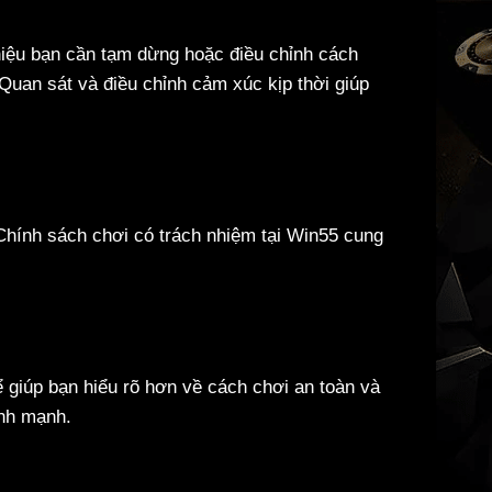
hiệu bạn cần tạm dừng hoặc điều chỉnh cách
Quan sát và điều chỉnh cảm xúc kịp thời giúp
Chính sách chơi có trách nhiệm tại Win55 cung
ể giúp bạn hiểu rõ hơn về cách chơi an toàn và
ành mạnh.