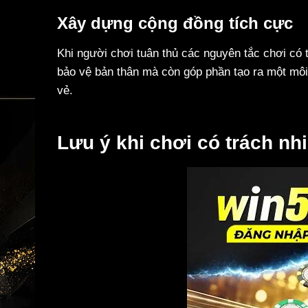
Xây dựng cộng đồng tích cực
Khi người chơi tuân thủ các nguyên tắc chơi có 
bảo vệ bản thân mà còn góp phần tạo ra một môi 
vẻ.
Lưu ý khi chơi có trách nh