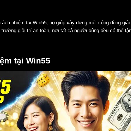
trách nhiệm tại Win55, họ giúp xây dựng một cộng đồng giải 
trường giải trí an toàn, nơi tất cả người dùng đều có thể t
iệm tại Win55