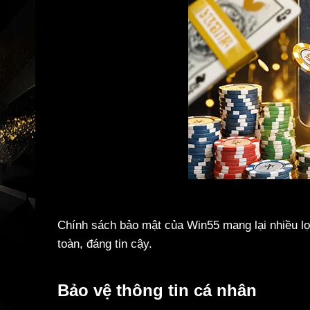
Chính sách bảo mật của Win55 mang lại nhiều lợi
toàn, đáng tin cậy.
Bảo vệ thông tin cá nhân