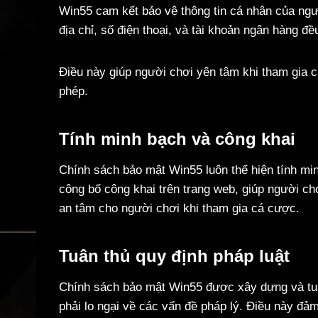
Win55 cam kết bảo vệ thông tin cá nhân của ngườ
địa chỉ, số điện thoại, và tài khoản ngân hàng đ
Điều này giúp người chơi yên tâm khi tham gia c
phép.
Tính minh bạch và công khai
Chính sách bảo mật Win55 luôn thể hiện tính mi
công bố công khai trên trang web, giúp người ch
an tâm cho người chơi khi tham gia cá cược.
Tuân thủ quy định pháp luật
Chính sách bảo mật Win55 được xây dựng và tuân
phải lo ngại về các vấn đề pháp lý. Điều này đ