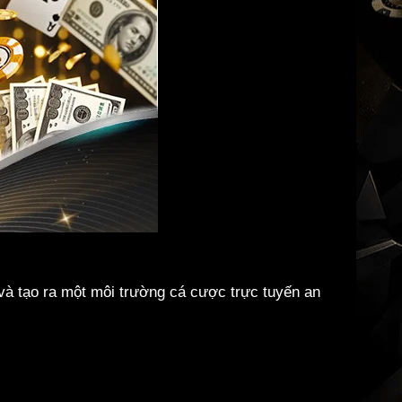
 và tạo ra một môi trường cá cược trực tuyến an