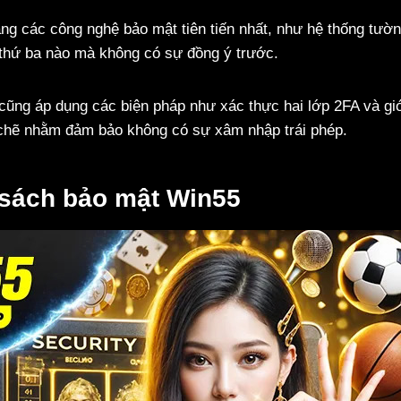
ng các công nghệ bảo mật tiên tiến nhất, như hệ thống tư
n thứ ba nào mà không có sự đồng ý trước.
ũng áp dụng các biện pháp như xác thực hai lớp 2FA và giớ
 chẽ nhằm đảm bảo không có sự xâm nhập trái phép.
 sách bảo mật Win55