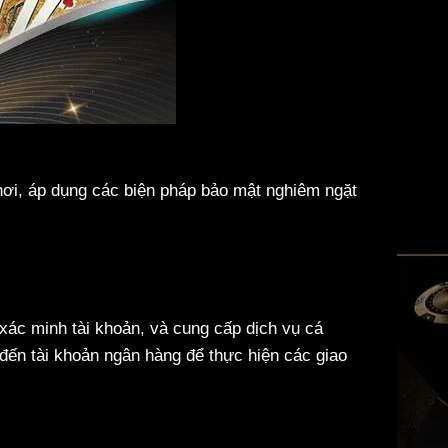
hơi, áp dụng các biện pháp bảo mật nghiêm ngặt
 xác minh tài khoản, và cung cấp dịch vụ cá
n đến tài khoản ngân hàng để thực hiện các giao