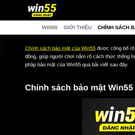
Skip
to
content
WIN55
GIỚI THIỆU
CHÍNH SÁCH 
Chính sách bảo mật của Win55
được công bố rõ 
động, giúp người chơi nắm rõ cách thức thông tin
pháp bảo mật của Win55 qua bài viết sau đây.
Chính sách bảo mật Win55 