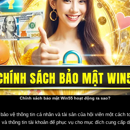
Chính sách bảo mật Win55 hoạt động ra sao?
o vệ thông tin cá nhân và tài sản của hội viên một cách toà
ại và thông tin tài khoản để phục vụ cho mục đích cung cấp d