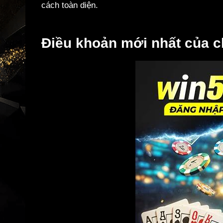
cách toàn diện.
Điều khoản mới nhất của c