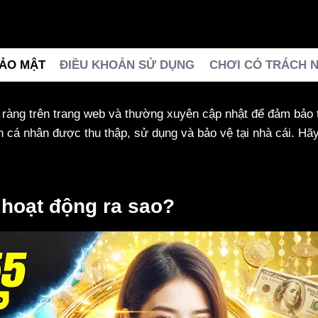
BẢO MẬT
ĐIỀU KHOẢN SỬ DỤNG
CHƠI CÓ TRÁCH 
ràng trên trang web và thường xuyên cập nhật để đảm bảo t
 cá nhân được thu thập, sử dụng và bảo vệ tại nhà cái. Hãy 
hoạt động ra sao?