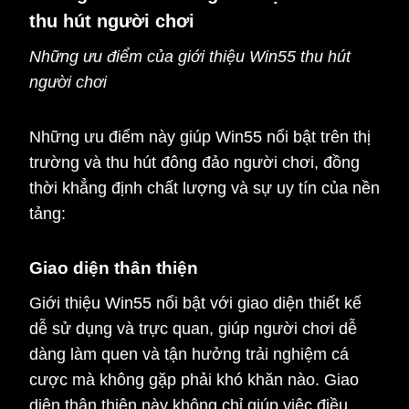
thu hút người chơi
Những ưu điểm của giới thiệu Win55 thu hút
người chơi
Những ưu điểm này giúp Win55 nổi bật trên thị
trường và thu hút đông đảo người chơi, đồng
thời khẳng định chất lượng và sự uy tín của nền
tảng:
Giao diện thân thiện
Giới thiệu Win55 nổi bật với giao diện thiết kế
dễ sử dụng và trực quan, giúp người chơi dễ
dàng làm quen và tận hưởng trải nghiệm cá
cược mà không gặp phải khó khăn nào. Giao
diện thân thiện này không chỉ giúp việc điều