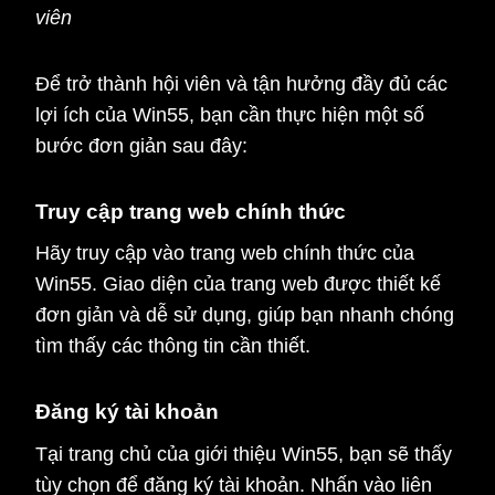
viên
Để trở thành hội viên và tận hưởng đầy đủ các
lợi ích của Win55, bạn cần thực hiện một số
bước đơn giản sau đây:
Truy cập trang web chính thức
Hãy truy cập vào trang web chính thức của
Win55. Giao diện của trang web được thiết kế
đơn giản và dễ sử dụng, giúp bạn nhanh chóng
tìm thấy các thông tin cần thiết.
Đăng ký tài khoản
Tại trang chủ của giới thiệu Win55, bạn sẽ thấy
tùy chọn để đăng ký tài khoản. Nhấn vào liên