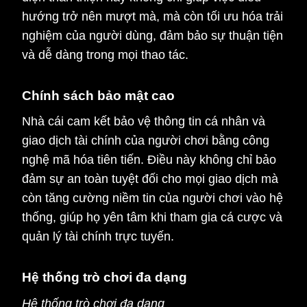
hướng trở nên mượt mà, mà còn tối ưu hóa trải
nghiệm của người dùng, đảm bảo sự thuận tiện
và dễ dàng trong mọi thao tác.
Chính sách bảo mật cao
Nhà cái cam kết bảo vệ thông tin cá nhân và
giao dịch tài chính của người chơi bằng công
nghệ mã hóa tiên tiến. Điều này không chỉ bảo
đảm sự an toàn tuyệt đối cho mọi giao dịch mà
còn tăng cường niềm tin của người chơi vào hệ
thống, giúp họ yên tâm khi tham gia cá cược và
quản lý tài chính trực tuyến.
Hệ thống trò chơi đa dạng
Hệ thống trò chơi đa dạng