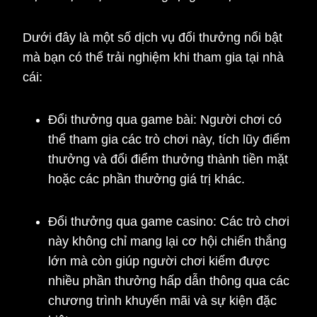
Dưới đây là một số dịch vụ đổi thưởng nổi bật
mà bạn có thể trải nghiệm khi tham gia tại nhà
cái:
Đổi thưởng qua game bài: Người chơi có
thể tham gia các trò chơi này, tích lũy điểm
thưởng và đổi điểm thưởng thành tiền mặt
hoặc các phần thưởng giá trị khác.
Đổi thưởng qua game casino: Các trò chơi
này không chỉ mang lại cơ hội chiến thắng
lớn mà còn giúp người chơi kiếm được
nhiều phần thưởng hấp dẫn thông qua các
chương trình khuyến mãi và sự kiện đặc